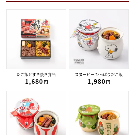
たこ飯とすき焼き弁当
スヌーピー ひっぱりだこ飯
1,680円
1,980円
円
円