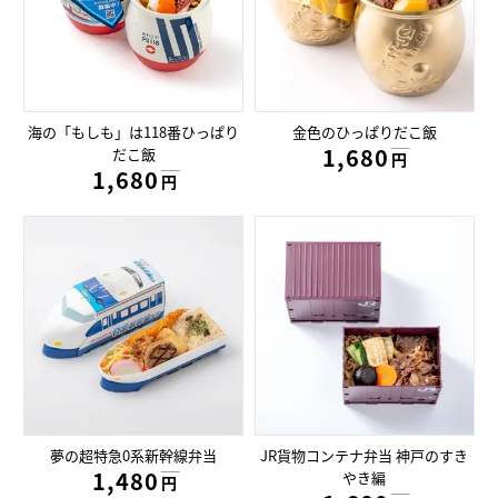
海の「もしも」は118番ひっぱり
金色のひっぱりだこ飯
1,680円
だこ飯
円
1,680円
円
夢の超特急0系新幹線弁当
JR貨物コンテナ弁当 神戸のすき
1,480円
やき編
円