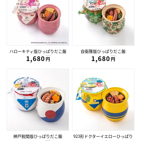
ハローキティ版ひっぱりだこ飯
自衛隊版ひっぱりだこ飯
1,680円
1,680円
円
円
神戸税関版ひっぱりだこ飯
923形ドクターイエローひっぱり