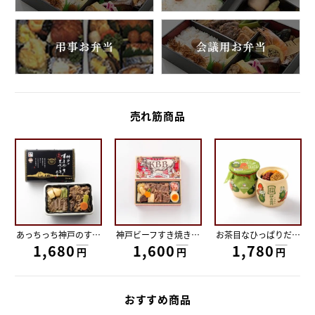
売れ筋商品
あっちっち神戸のすきやきとｽﾃｰｷ弁当
神戸ビーフすき焼き弁当
お茶目なひっぱりだこ飯
1,680円
1,600円
1,780円
円
円
円
おすすめ商品