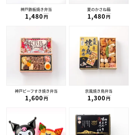
神戸鉄板焼き弁当
夏のかさね箱
1,480円
1,480円
円
円
神戸ビーフすき焼き弁当
京風焼き鳥弁当
1,600円
1,300円
円
円