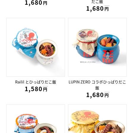
1,680円
だこ飯
円
1,680円
円
Railil とひっぱりだこ飯
LUPIN ZERO コラボひっぱりだこ
1,580円
飯
円
1,680円
円