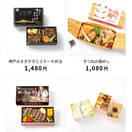
神戸のすきやきとステーキ弁当
きつねの鶏めし
1,480円
1,080円
円
円