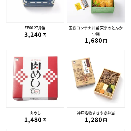
EF66 27弁当
国鉄コンテナ弁当 東京のとんか
3,240円
つ編
円
1,680円
円
肉めし
神戸名物すきやき弁当
1,480円
1,280円
円
円