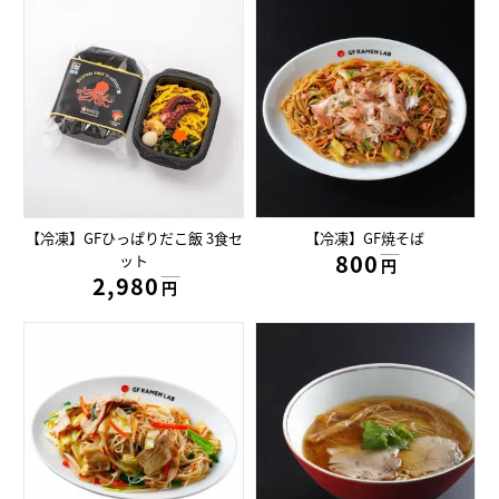
【冷凍】GFひっぱりだこ飯 3食セ
【冷凍】GF焼そば
800円
ット
円
2,980円
円