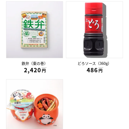
鉄弁（東の巻）
どろソース（360g）
2,420円
486円
円
円