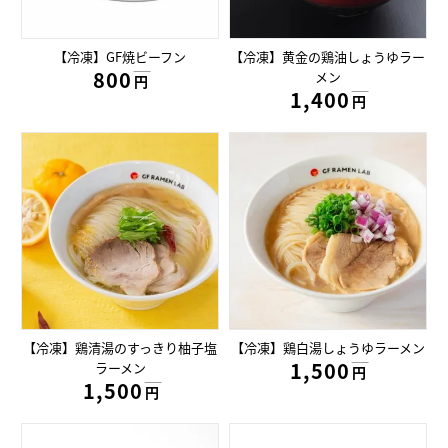
【冷凍】GF焼ビーフン
【冷凍】黄金の鶏油しょうゆラー
800円
メン
円
1,400円
円
【冷凍】鶏清湯のすっきり柚子塩
【冷凍】鶏白湯しょうゆラーメン
1,500円
ラーメン
円
1,500円
円