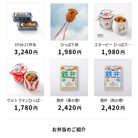
EF66 27弁当
ひっぱり凧
スヌーピー ひっぱりだこ飯
3,240円
1,980円
1,980円
円
円
円
ウルトラマンひっぱりだこ飯
鉄弁（東の巻）
鉄弁（西の巻）
1,780円
2,420円
2,420円
円
円
円
お弁当のご紹介