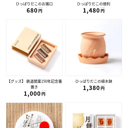
ひっぱりだこのお猪口
ひっぱりだこの徳利
680円
1,480円
円
円
【グッズ】 鉄道開業150年記念箸
ひっぱりだこの植木鉢
1,380円
置き
円
1,000円
円