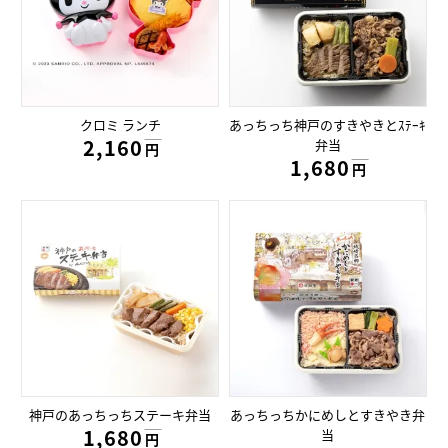
クロミ ランチ
あっちっち神戸のすきやきとｽﾃｰｷ
2,160円
弁当
円
1,680円
円
神戸のあっちっちステーキ弁当
あっちっちかにめしとすきやき弁
1,680円
当
円