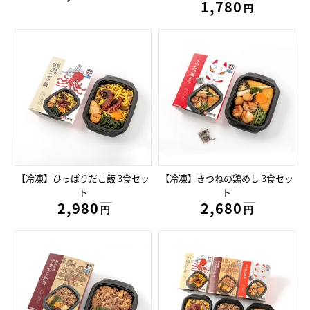
1,780円
円
【冷凍】ひっぱりだこ飯 3食セッ
【冷凍】きつねの鶏めし 3食セッ
ト
ト
2,980円
2,680円
円
円