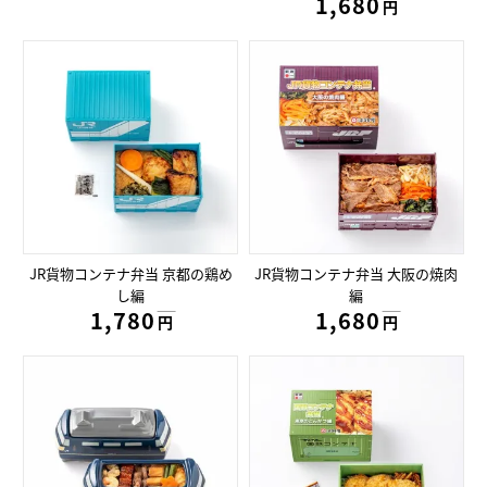
1,680円
円
JR貨物コンテナ弁当 京都の鶏め
JR貨物コンテナ弁当 大阪の焼肉
し編
編
1,780円
1,680円
円
円