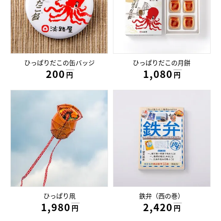
ひっぱりだこの缶バッジ
ひっぱりだこの月餅
200円
1,080円
円
円
ひっぱり凧
鉄弁（西の巻）
1,980円
2,420円
円
円