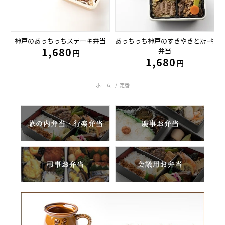
神戸のあっちっちステーキ弁当
あっちっち神戸のすきやきとｽﾃｰｷ
1,680円
弁当
円
1,680円
円
ホーム
/
定番