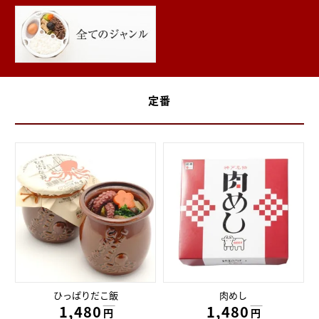
定番
ひっぱりだこ飯
肉めし
1,480円
1,480円
円
円