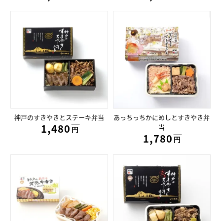
神戸のすきやきとステーキ弁当
あっちっちかにめしとすきやき弁
1,480円
当
円
1,780円
円