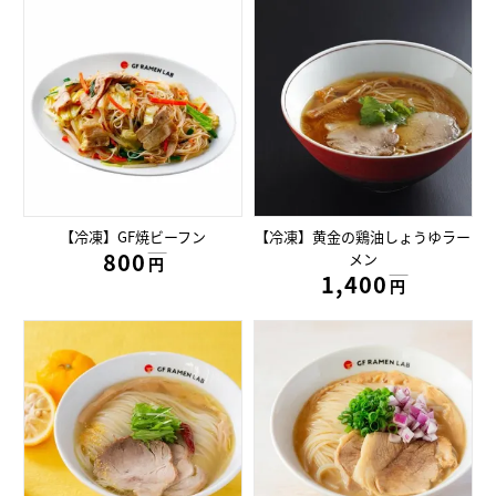
【冷凍】GF焼ビーフン
【冷凍】黄金の鶏油しょうゆラー
800円
メン
円
1,400円
円