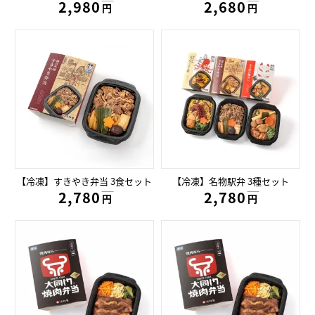
2,980円
2,680円
円
円
【冷凍】すきやき弁当 3食セット
【冷凍】名物駅弁 3種セット
2,780円
2,780円
円
円