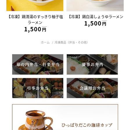
【冷凍】鶏清湯のすっきり柚子塩
【冷凍】鶏白湯しょうゆラーメン
1,500円
ラーメン
円
1,500円
円
ホーム
/
冷凍商品（弁当・その他）