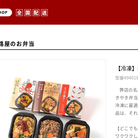
路屋のお弁当
【冷凍】
型番
49401
弊店の名
きやき弁当
冷凍に最適
品は、それ
【どこでも
ワクワクし