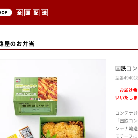
路屋のお弁当
国鉄コン
型番
49401
お届け希
いいたしま
コンテナ弁
「国鉄コン
ンテナ輸送
モチーフに