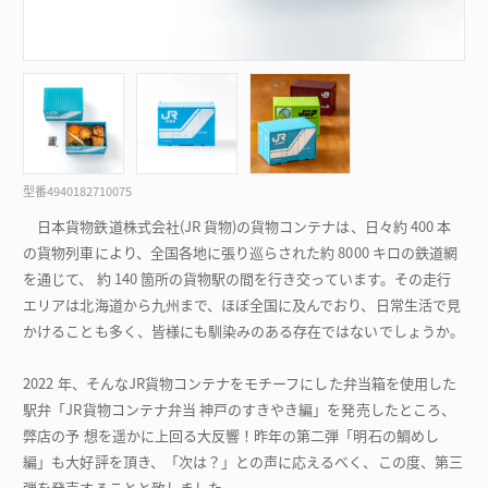
型番
4940182710075
日本貨物鉄道株式会社(JR 貨物)の貨物コンテナは、日々約 400 本
の貨物列車により、全国各地に張り巡らされた約 8000 キロの鉄道網
を通じて、 約 140 箇所の貨物駅の間を行き交っています。その走行
エリアは北海道から九州まで、ほぼ全国に及んでおり、日常生活で見
かけることも多く、皆様にも馴染みのある存在ではないでしょうか。
2022 年、そんなJR貨物コンテナをモチーフにした弁当箱を使用した
駅弁「JR貨物コンテナ弁当 神戸のすきやき編」を発売したところ、
弊店の予 想を遥かに上回る大反響！昨年の第二弾「明石の鯛めし
編」も大好評を頂き、「次は？」との声に応えるべく、この度、第三
弾を発売することと致しました。